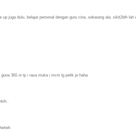
 juga dulu, belajar persenal dengan guru cina..sekarang ala..sikit2blh lah 
ak guna 365 ni tp i rasa muka i mcm lg pelik je haha
hkih..
eheheh