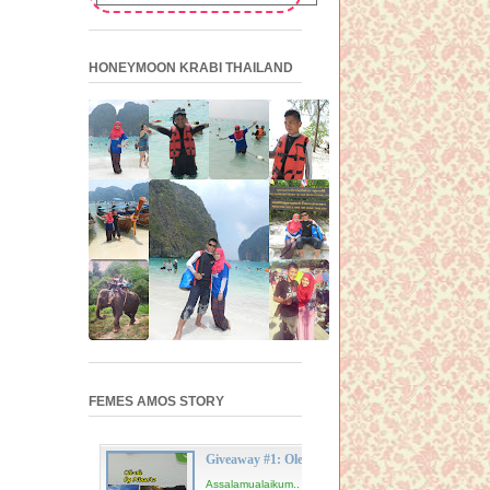
HONEYMOON KRABI THAILAND
FEMES AMOS STORY
Giveaway #1: Ole-ole Thailand mari
Assalamualaikum.. Halo readers! Have