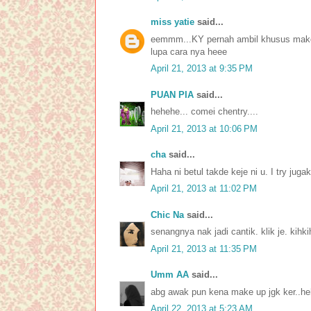
miss yatie
said...
eemmm...KY pernah ambil khusus make up
lupa cara nya heee
April 21, 2013 at 9:35 PM
PUAN PIA
said...
hehehe... comei chentry....
April 21, 2013 at 10:06 PM
cha
said...
Haha ni betul takde keje ni u. I try jug
April 21, 2013 at 11:02 PM
Chic Na
said...
senangnya nak jadi cantik. klik je. kihki
April 21, 2013 at 11:35 PM
Umm AA
said...
abg awak pun kena make up jgk ker..h
April 22, 2013 at 5:23 AM