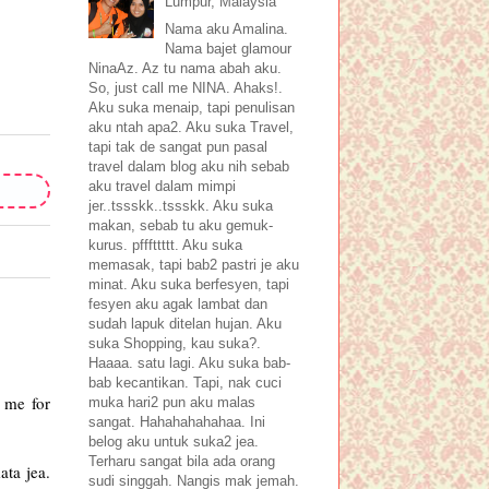
Lumpur, Malaysia
Nama aku Amalina.
Nama bajet glamour
NinaAz. Az tu nama abah aku.
So, just call me NINA. Ahaks!.
Aku suka menaip, tapi penulisan
aku ntah apa2. Aku suka Travel,
tapi tak de sangat pun pasal
travel dalam blog aku nih sebab
aku travel dalam mimpi
jer..tssskk..tssskk. Aku suka
makan, sebab tu aku gemuk-
kurus. pfffttttt. Aku suka
memasak, tapi bab2 pastri je aku
minat. Aku suka berfesyen, tapi
fesyen aku agak lambat dan
sudah lapuk ditelan hujan. Aku
suka Shopping, kau suka?.
Haaaa. satu lagi. Aku suka bab-
bab kecantikan. Tapi, nak cuci
 me for
muka hari2 pun aku malas
sangat. Hahahahahahaa. Ini
belog aku untuk suka2 jea.
Terharu sangat bila ada orang
ata jea.
sudi singgah. Nangis mak jemah.