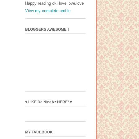
Happy reading ok! love.love.love
View my complete profile
BLOGGERS AWESOME!!
♥ LIKE De NinaAz HERE! ♥
MY FACEBOOK