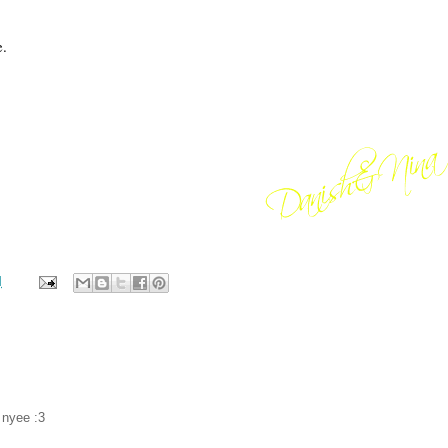
.
M
 nyee :3