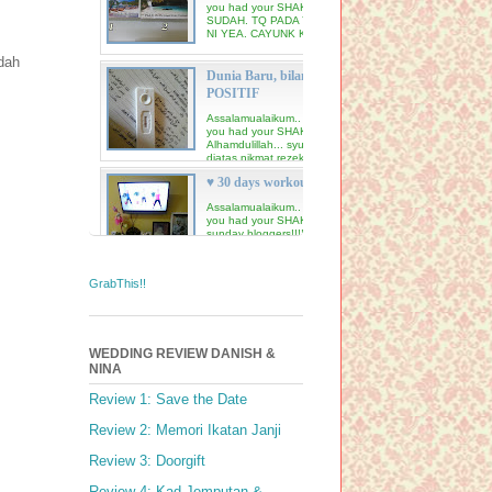
you had your SHAKE today??? ~TAMAT
SUDAH. TQ PADA YANG JOIN GIVEAWAY
NI YEA. CAYUNK KORANG~ ...
dah
Dunia Baru, bilamana UPTku mula
POSITIF
Assalamualaikum.. Halo readers! Have
you had your SHAKE today???
Alhamdulillah... syukur padaMu Tuhan
diatas nikmat rezeki yang Kau b...
♥ 30 days workout ♥
Assalamualaikum.. Halo readers! Have
you had your SHAKE today??? Happy
sunday bloggers!!!!! Mulakan hari anda
dengan senyuman yang cu...
GrabThis!!
Vitamin dan makanan tambahan
semasa mengandung
Assalamualaikum.. Halo readers! Have
you had your SHAKE today??? Anakku!!!
WEDDING REVIEW DANISH &
ibu dah nak masuk trimester ketiga
NINA
kehamilan! kamu dah ma...
Berakhir sudah 9bulan penantian
Review 1: Save the Date
kami
Review 2: Memori Ikatan Janji
Assalamualaikum.. Halo readers! Have
you had your SHAKE today??? Haloooo
Review 3: Doorgift
haaaa. Hihihi. Alhamdulillah. Nina dah
selamat bersali...
Review 4: Kad Jemputan &