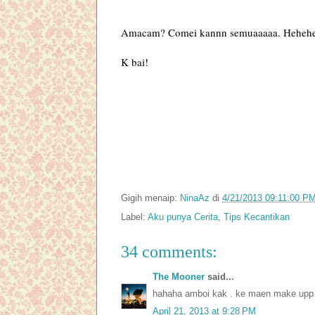
Amacam? Comei kannn semuaaaaa. Hehehe
K bai!
Gigih menaip:
NinaAz
di
4/21/2013 09:11:00 P
Label:
Aku punya Cerita
,
Tips Kecantikan
34 comments:
The Mooner
said...
hahaha amboi kak . ke maen make upp
April 21, 2013 at 9:28 PM