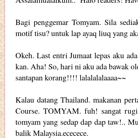
Bagi penggemar Tomyam. Sila sediaka
motif tisu? untuk lap ayaq liuq yang a
Okeh. Last entri Jumaat lepas aku ad
kan. Aha! So, hari ni aku ada bawak o
santapan korang!!!! lalalalalaaaa~~
Kalau datang Thailand. makanan pert
Course. TOMYAM. fuh! sangat rugi 
tomyam yang sedap dap dap taw!.. Mung
balik Malaysia.ececece.