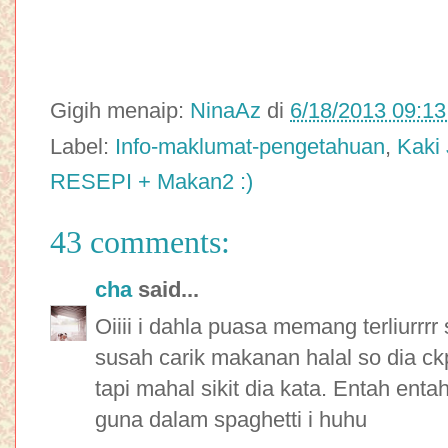
Gigih menaip:
NinaAz
di
6/18/2013 09:1
Label:
Info-maklumat-pengetahuan
,
Kaki 
RESEPI + Makan2 :)
43 comments:
cha
said...
Oiiii i dahla puasa memang terliurrr
susah carik makanan halal so dia c
tapi mahal sikit dia kata. Entah entah
guna dalam spaghetti i huhu