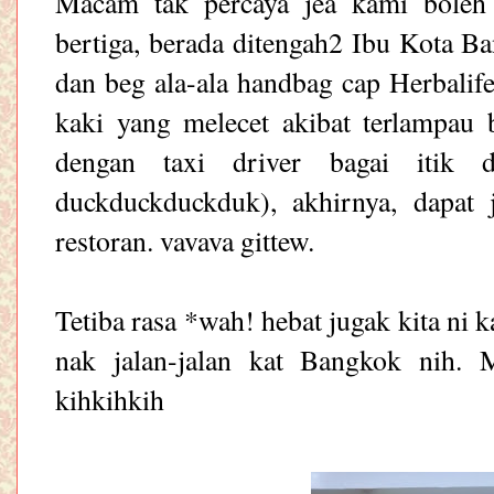
Macam tak percaya jea kami boleh
bertiga, berada ditengah2 Ibu Kota B
dan beg ala-ala handbag cap Herbalife 
kaki yang melecet akibat terlampau b
dengan taxi driver bagai itik
duckduckduckduk), akhirnya, dapat
restoran. vavava gittew.
Tetiba rasa *wah! hebat jugak kita ni 
nak jalan-jalan kat Bangkok nih. 
kihkihkih