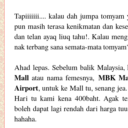
Tapiiiiiii.... kalau dah jumpa tomyam
pun masih terasa kenikmatan dan kes
dan telan ayaq liuq tahu!. Kalau men
nak terbang sana semata-mata tomyam
Ahad lepas. Sebelum balik Malaysia,
Mall
MBK Ma
atau nama femesnya,
Airport
, untuk ke Mall tu, senang je
Hari tu kami kena 400baht. Agak te
boleh dapat lagi rendah dari harga tuu
hahaha.