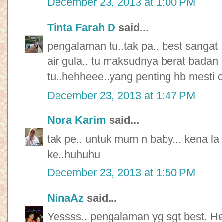
December 23, 2013 at 1:00 PM
Tinta Farah D
said...
pengalaman tu..tak pa.. best sangat
air gula.. tu maksudnya berat badan
tu..hehheee..yang penting hb mesti c
December 23, 2013 at 1:47 PM
Nora Karim
said...
tak pe.. untuk mum n baby... kena la 
ke..huhuhu
December 23, 2013 at 1:50 PM
NinaAz
said...
Yessss.. pengalaman yg sgt best. He