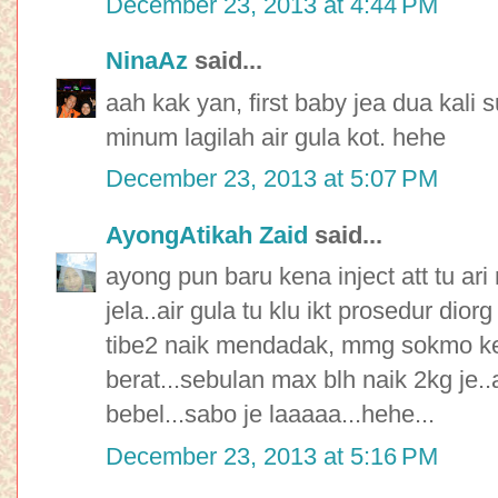
December 23, 2013 at 4:44 PM
NinaAz
said...
aah kak yan, first baby jea dua kali 
minum lagilah air gula kot. hehe
December 23, 2013 at 5:07 PM
AyongAtikah Zaid
said...
ayong pun baru kena inject att tu ari 
jela..air gula tu klu ikt prosedur dior
tibe2 naik mendadak, mmg sokmo ke
berat...sebulan max blh naik 2kg je.
bebel...sabo je laaaaa...hehe...
December 23, 2013 at 5:16 PM