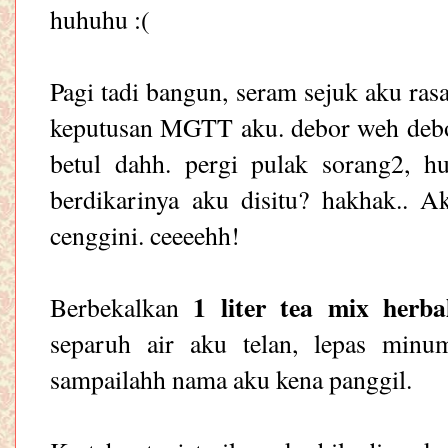
huhuhu :(
Pagi tadi bangun, seram sejuk aku ras
keputusan MGTT aku. debor weh debor
betul dahh. pergi pulak sorang2, h
berdikarinya aku disitu? hakhak.. A
cenggini. ceeeehh!
1 liter tea mix herbal
Berbekalkan
separuh air aku telan, lepas min
sampailahh nama aku kena panggil.