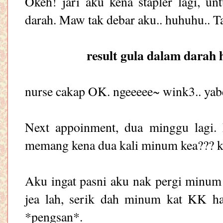
Okeh! jari aku kena stapler lagi, u
darah. Maw tak debar aku.. huhuhu.. Ta
result gula dalam darah h
nurse cakap OK. ngeeeee~ wink3.. y
Next appoinment, dua minggu lagi.
memang kena dua kali minum kea???
Aku ingat pasni aku nak pergi minum 
jea lah, serik dah minum kat KK ha
*pengsan*.