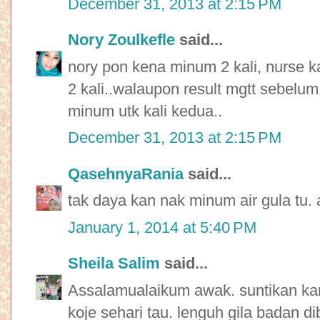
December 31, 2013 at 2:15 PM
Nory Zoulkefle
said...
nory pon kena minum 2 kali, nurse
2 kali..walaupon result mgtt sebelum
minum utk kali kedua..
December 31, 2013 at 2:15 PM
QasehnyaRania
said...
tak daya kan nak minum air gula tu. 
January 1, 2014 at 5:40 PM
Sheila Salim
said...
Assalamualaikum awak. suntikan kanc
koje sehari tau. lenguh gila badan 