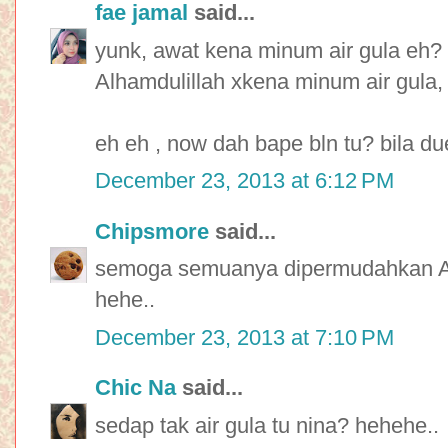
fae jamal
said...
yunk, awat kena minum air gula eh? 
Alhamdulillah xkena minum air gula,
eh eh , now dah bape bln tu? bila due
December 23, 2013 at 6:12 PM
Chipsmore
said...
semoga semuanya dipermudahkan All
hehe..
December 23, 2013 at 7:10 PM
Chic Na
said...
sedap tak air gula tu nina? hehehe..