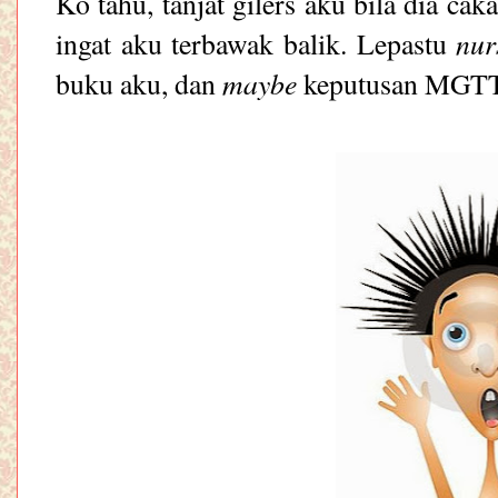
Ko tahu, tanjat gilers aku bila dia ca
nur
ingat aku terbawak balik. Lepastu
maybe
buku aku, dan
keputusan MGTT 