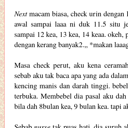
Next
macam biasa, check urin dengan 
awal sampai laaa ni duk 11.5 situ j
sampai 12 kea, 13 kea, 14 keaa. okeh
dengan kerang banyak2.,, *makan laaa
Masa check perut, aku kena ceramah
sebab aku tak baca apa yang ada dalam
kencing manis dan darah tinggi. bebe
terbuka. Membebel dia pasal aku dah
bila dah 8bulan kea, 9 bulan kea. tapi a
nurse
Sebab
tak puas hati, dia suruh 