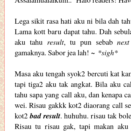
Lega sikit rasa hati aku ni bila dah ta
Lama kott baru dapat tahu. Dah sebul
result
nex
aku tahu
, tu pun sebab
*sigh*
gamaknya. Sabor jea lah! ~
Masa aku tengah syok2 bercuti kat kam
tapi tiga2 aku tak angkat. Bila aku ca
tahu sapa yang call aku, dan kenapa c
wei. Risau gakkk kot2 diaorang call 
bad result
kot2
. huhuhu. risau tak bo
Risau tu risau gak, tapi makan aku 