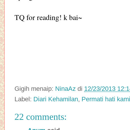
TQ for reading! k bai~
Gigih menaip:
NinaAz
di
12/23/2013 12:
Label:
Diari Kehamilan
,
Permati hati kam
22 comments: