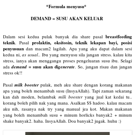
*Formula menyusu*
DEMAND = SUSU AKAN KELUAR
breastfeeding
Dalam sesi kedua pulak banyak dia share pasal
teknik
prolaktin, oksitosin, teknik lekapan bayi, posisi
. Pasal
penyusuan
dan macam2 lagilah. Apa yang aku dapat dalam sesi
kedua ni,
as usual
.. Ibu yang menyusu sila jangan stress. kalau kita
stress, ianya akan menggangu proses pengeluaran susu ibu. Selagi
= susu akan di
ada
demand
generate
. So, jangan risau dan jangan
stress ok!!
Pasal
milk booster
pulak, meh aku share dengan korang makanan
apa yang boleh menambah susu (InsyaAllah). Tapi zaman sekarang
kan dah moden, belambak
milk booster
yang jual kat kedai tu..
korang boleh pilih nak yang mana. Asalkan $$ hadoo. kalau macam
aku nih, rasanya nak try yang manual jea kot. Makan makanan
yang boleh menambah susu + minum horlicks banyak2 + minum
shake banyak2. haha. InsyaAllah. Doa banyak2 jugak. huhu :)