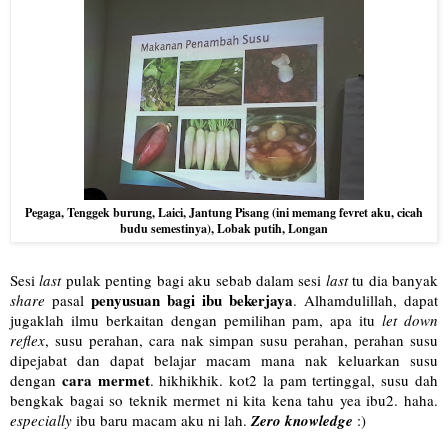
Pegaga, Tenggek burung, Laici, Jantung Pisang (ini memang fevret aku, cicah
budu semestinya), Lobak putih, Longan
Sesi
last
pulak penting bagi aku sebab dalam sesi
last
tu dia banyak
penyusuan bagi ibu bekerjaya
share
pasal
. Alhamdulillah, dapat
jugaklah ilmu berkaitan dengan pemilihan pam, apa itu
let down
reflex
, susu perahan, cara nak simpan susu perahan, perahan susu
dipejabat dan dapat belajar macam mana nak keluarkan susu
cara mermet
dengan
. hikhikhik. kot2 la pam tertinggal, susu dah
bengkak bagai so teknik mermet ni kita kena tahu yea ibu2. haha.
especially
ibu baru macam aku ni lah.
Zero knowledge
:)