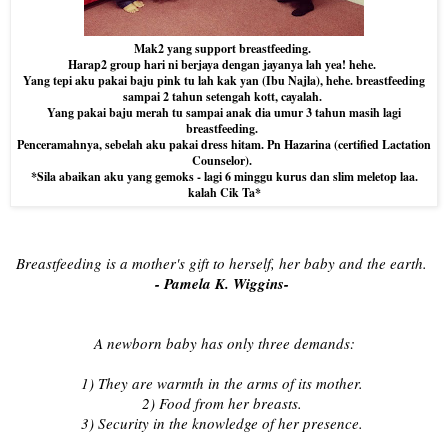
Mak2 yang support breastfeeding.
Harap2 group hari ni berjaya dengan jayanya lah yea! hehe.
Yang tepi aku pakai baju pink tu lah kak yan (Ibu Najla), hehe. breastfeeding
sampai 2 tahun setengah kott, cayalah.
Yang pakai baju merah tu sampai anak dia umur 3 tahun masih lagi
breastfeeding.
Penceramahnya, sebelah aku pakai dress hitam. Pn Hazarina (certified Lactation
Counselor).
*Sila abaikan aku yang gemoks - lagi 6 minggu kurus dan slim meletop laa.
kalah Cik Ta*
Breastfeeding is a mother's gift to herself, her baby and the earth.
- Pamela K. Wiggins-
A newborn baby has only three demands:
1) They are warmth in the arms of its mother.
2) Food from her breasts.
3) Security in the knowledge of her presence.