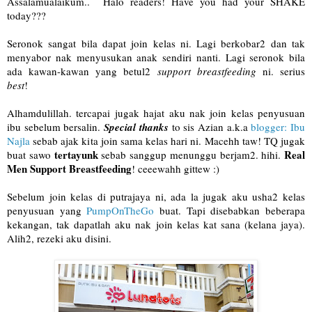
Assalamualaikum.. Halo readers! Have you had your SHAKE
today???
Seronok sangat bila dapat join kelas ni. Lagi berkobar2 dan tak
menyabor nak menyusukan anak sendiri nanti. Lagi seronok bila
ada kawan-kawan yang betul2
support breastfeeding
ni. serius
best
!
Alhamdulillah. tercapai jugak hajat aku nak join kelas penyusuan
ibu sebelum bersalin.
Special thanks
to sis Azian a.k.a
blogger: Ibu
Najla
sebab ajak kita join sama kelas hari ni. Macehh taw! TQ jugak
tertayunk
Real
buat sawo
sebab sanggup menunggu berjam2. hihi.
Men Support Breastfeeding
! ceeewahh gittew :)
Sebelum join kelas di putrajaya ni, ada la jugak aku usha2 kelas
penyusuan yang
PumpOnTheGo
buat. Tapi disebabkan beberapa
kekangan, tak dapatlah aku nak join kelas kat sana (kelana jaya).
Alih2, rezeki aku disini.