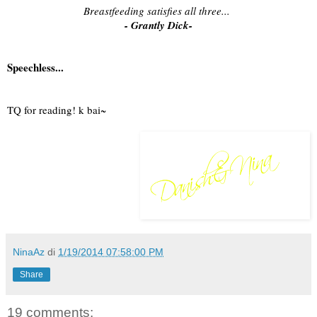
Breastfeeding satisfies all three...
- Grantly Dick-
Speechless...
TQ for reading! k bai~
NinaAz
di
1/19/2014 07:58:00 PM
Share
19 comments: