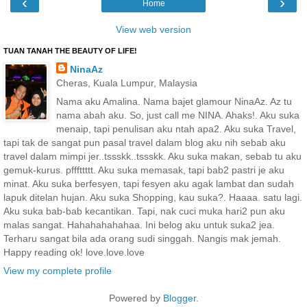
‹
›
Home
View web version
TUAN TANAH THE BEAUTY OF LIFE!
NinaAz
Cheras, Kuala Lumpur, Malaysia
Nama aku Amalina. Nama bajet glamour NinaAz. Az tu
nama abah aku. So, just call me NINA. Ahaks!. Aku suka
menaip, tapi penulisan aku ntah apa2. Aku suka Travel,
tapi tak de sangat pun pasal travel dalam blog aku nih sebab aku
travel dalam mimpi jer..tssskk..tssskk. Aku suka makan, sebab tu aku
gemuk-kurus. pfffttttt. Aku suka memasak, tapi bab2 pastri je aku
minat. Aku suka berfesyen, tapi fesyen aku agak lambat dan sudah
lapuk ditelan hujan. Aku suka Shopping, kau suka?. Haaaa. satu lagi.
Aku suka bab-bab kecantikan. Tapi, nak cuci muka hari2 pun aku
malas sangat. Hahahahahahaa. Ini belog aku untuk suka2 jea.
Terharu sangat bila ada orang sudi singgah. Nangis mak jemah.
Happy reading ok! love.love.love
View my complete profile
Powered by
Blogger
.