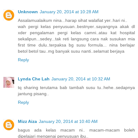
Unknown
January 20, 2014 at 10:28 AM
Assalamualaikum nina...harap sihat walafiat yer..hari ni..
wah pergi kelas penyusuan..bestnyer..sayangnya akak dl
xder pengalaman pergi kelas camni..atau kat hospital
sekalipun...sedey...tak reti langsung cara nak susukan mia
first time dulu..terpaksa bg susu formula... nina berlajar
betol betol tau..mg banyak susu nanti..selamat berjaya
Reply
Lynda Che Lah
January 20, 2014 at 10:32 AM
tq sharing terutama bab tambah susu tu..hehe..sedapnya
jantung pisang..
Reply
Mizz Aiza
January 20, 2014 at 10:40 AM
bagus ada kelas macam ni.. macam-macam boleh
dipelajari mengenai penyusuan ibu..