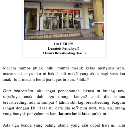
I'm HERE!!!
Lunatots Putrajaya!!
3 Hours Breastfeeding class :)
Macam mimpi pulak. hihi. mimpi masuk kelas menyusu weh.
macam tak caya aku ni bakal jadi mak2 yang akan bagi susu kat
anak. fuh. macam berat jea tugas tu kan. *ihiks*
First impression
, aku ingat penceramah laktasi tu bujang taw,
rupa2nya anak dah tiga orang. ketiga2 anak dia semua
breastfeeding, ada tu sampai 4 tahun still lagi breastfeeding. Kagum
sangat dengan Pn. Haza ni. cara dia
talk
pun best, yea lah, orang
kaunselor laktasi
yang banyak pengalaman kan,
pulak tu...
Ada tiga benda yang paling utama yang aku dapat hari ni, iaitu