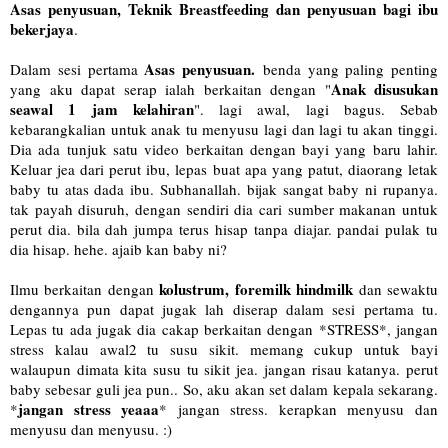
Asas penyusuan, Teknik Breastfeeding dan penyusuan bagi ibu
bekerjaya
.
Asas penyusuan.
Dalam sesi pertama
benda yang paling penting
Anak disusukan
yang aku dapat serap ialah berkaitan dengan "
seawal 1 jam kelahiran
". lagi awal, lagi bagus. Sebab
kebarangkalian untuk anak tu menyusu lagi dan lagi tu akan tinggi.
Dia ada tunjuk satu video berkaitan dengan bayi yang baru lahir.
Keluar jea dari perut ibu, lepas buat apa yang patut, diaorang letak
baby tu atas dada ibu. Subhanallah. bijak sangat baby ni rupanya.
tak payah disuruh, dengan sendiri dia cari sumber makanan untuk
perut dia. bila dah jumpa terus hisap tanpa diajar. pandai pulak tu
dia hisap. hehe. ajaib kan baby ni?
kolustrum, foremilk hindmilk
Ilmu berkaitan dengan
dan sewaktu
dengannya pun dapat jugak lah diserap dalam sesi pertama tu.
Lepas tu ada jugak dia cakap berkaitan dengan *STRESS*, jangan
stress kalau awal2 tu susu sikit. memang cukup untuk bayi
walaupun dimata kita susu tu sikit jea. jangan risau katanya. perut
baby sebesar guli jea pun.. So, aku akan set dalam kepala sekarang.
jangan stress yeaaa
*
* jangan stress. kerapkan menyusu dan
menyusu dan menyusu. :)