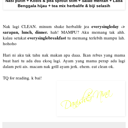
Nasi putih + Kobis & pea sprout stim + Salad mentah + Lada
Benggala hijau + tea mix herbalife & biji selasih
everysingleday ->
Nak lagi CLEAN. minum shake herbalife jea
sarapan, lunch, dinner.
hah! MAMPU? Aku memang tak ahh.
everysinglebreakfast
kalau setakat
tu memang terlebih mampu lah.
hohoho
Hari ni aku tak tahu nak makan apa daaa. Ikan rebus yang mama
buat hari tu ada dua ekoq lagi. Ayam yang mama perap ada lagi
dalam peti ais. macam nak grill ayam jerk. ehem. eat clean ok.
TQ for reading. k bai!