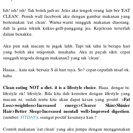
Ish! ish! ish! Tak boleh jadi ni. Jeles aku tengok orang lain ber 'EAT
CLEAN'. Penuh wall facebook aku dengan gambar makanan yang
bertemakan 'eat clean'. Warna-warni sungguh makanan diaorang.
dah la guna teknik kukus-grill-panggang jea. Kejelesan terserlah
dalam benakku.
Aku pun nak macam tu jugak lahh. Tapi tak tahu la berapa hari
yang boleh aku istiqomah. muahaha. Aku ni payah sikit. cepat
sungguh tergoda dengan makanan2 yang tak 'clean'.
Haaaa... kata nak bersaiz S di hari raya. So? cepat-cepatlah insaf ok.
haha
Clean eating NOT a diet. it is a lifestyle choice
. Haaa. dengar tu.
lifestyle ok! lifestyle. Bila kita dah konsiten dengan lifestyle yang
Fat
macam ni, sudah tentu kita akan dapat kesan yang positif. >
Loss>weightloss>Increased energy>Clearer Skin>Shinier
Hair>Better Sleep>Increased mentall well>Improved digestion
.
(sumber:
FITDAY
). ssangat positif kesannya kan.?
Contoh makanan 'eat clean' yang aku jumpa dengan menggunakan