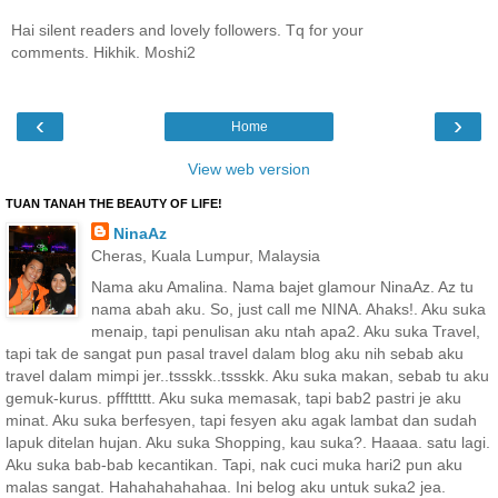
Hai silent readers and lovely followers. Tq for your
comments. Hikhik. Moshi2
‹
›
Home
View web version
TUAN TANAH THE BEAUTY OF LIFE!
NinaAz
Cheras, Kuala Lumpur, Malaysia
Nama aku Amalina. Nama bajet glamour NinaAz. Az tu
nama abah aku. So, just call me NINA. Ahaks!. Aku suka
menaip, tapi penulisan aku ntah apa2. Aku suka Travel,
tapi tak de sangat pun pasal travel dalam blog aku nih sebab aku
travel dalam mimpi jer..tssskk..tssskk. Aku suka makan, sebab tu aku
gemuk-kurus. pfffttttt. Aku suka memasak, tapi bab2 pastri je aku
minat. Aku suka berfesyen, tapi fesyen aku agak lambat dan sudah
lapuk ditelan hujan. Aku suka Shopping, kau suka?. Haaaa. satu lagi.
Aku suka bab-bab kecantikan. Tapi, nak cuci muka hari2 pun aku
malas sangat. Hahahahahahaa. Ini belog aku untuk suka2 jea.