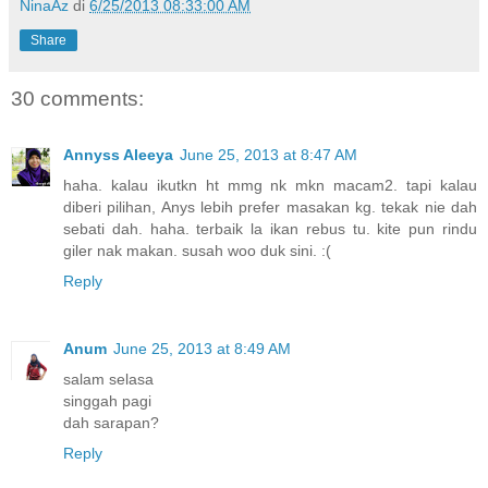
NinaAz
di
6/25/2013 08:33:00 AM
Share
30 comments:
Annyss Aleeya
June 25, 2013 at 8:47 AM
haha. kalau ikutkn ht mmg nk mkn macam2. tapi kalau
diberi pilihan, Anys lebih prefer masakan kg. tekak nie dah
sebati dah. haha. terbaik la ikan rebus tu. kite pun rindu
giler nak makan. susah woo duk sini. :(
Reply
Anum
June 25, 2013 at 8:49 AM
salam selasa
singgah pagi
dah sarapan?
Reply