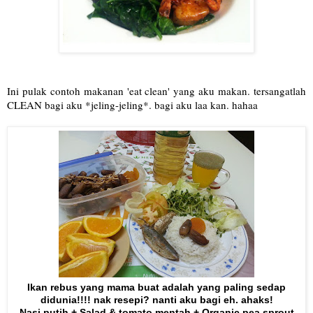
Ini pulak contoh makanan 'eat clean' yang aku makan. tersangatlah
CLEAN bagi aku *jeling-jeling*. bagi aku laa kan. hahaa
Ikan rebus yang mama buat adalah yang paling sedap
didunia!!!! nak resepi? nanti aku bagi eh. ahaks!
Nasi putih + Salad & tomato mentah + Organic pea sprout